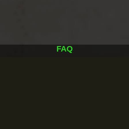
FAQ
Y A-T-Il Un Remboursement Possible Suite À Mon
Inscription Pour L'année Scolaire ?
Nous Sommes Plusieurs Personnes De La Même
Famille À Souhaiter Nous Inscrire Chez Vous. Une
Réduction Existe T-Elle?